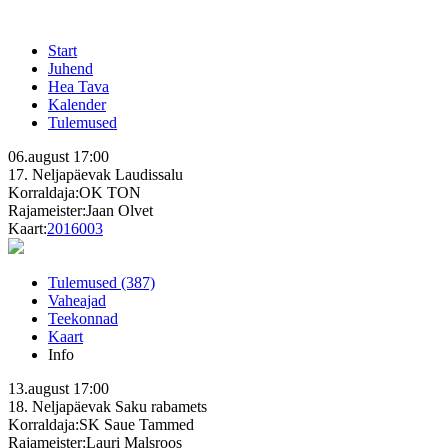
Start
Juhend
Hea Tava
Kalender
Tulemused
06.august
17:00
17. Neljapäevak
Laudissalu
Korraldaja:OK TON
Rajameister:Jaan Olvet
Kaart:
2016003
Tulemused (387)
Vaheajad
Teekonnad
Kaart
Info
13.august
17:00
18. Neljapäevak
Saku rabamets
Korraldaja:SK Saue Tammed
Rajameister:Lauri Malsroos