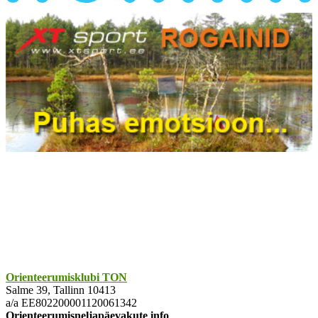
Orienteerumisklubi TON
Salme 39, Tallinn 10413
a/a EE802200001120061342
Orienteerumisneljapäevakute info