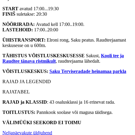
START
avatud 17:00...19:30
FINIŠ
suletakse: 20:30
NÖÖRIRADA:
Avatud kell 17:00..19:00.
LASTEHOID:
17:00..20:00
ÜHISTRANSPORT:
Elroni rong, Saku peatus. Raudteejaamast
keskusesse on u 600m.
TÄHISTUS VÕISTLUSKESKUSESSE
Sakust,
Kooli tee ja
Raudtee tänava ristmikult
, raudteejaama lähedalt.
VÕISTLUSKESKUS:
Saku Terviseradade heinamaa parkla
RAJAD JA LEGENDID
RAJATABEL
RAJAD ja KLASSID
: 43 osalusklassi ja 16 erinevat rada.
TOITLUSTUS:
Pannkook soolase või magusa täidisega.
VÄLIMÜÜKI SEEKORD EI TOIMU
Neljapäevakute üldjuhend