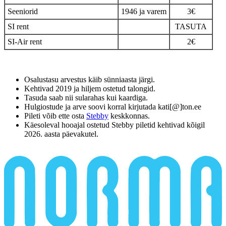
Seeniorid
1946 ja varem
3€
SI rent
TASUTA
SI-Air rent
2€
Osalustasu arvestus käib sünniaasta järgi.
Kehtivad 2019 ja hiljem ostetud talongid.
Tasuda saab nii sularahas kui kaardiga.
Hulgiostude ja arve soovi korral kirjutada kati[@]ton.ee
Pileti võib ette osta
Stebby
keskkonnas.
Käesoleval hooajal ostetud Stebby piletid kehtivad kõigil
2026. aasta päevakutel.