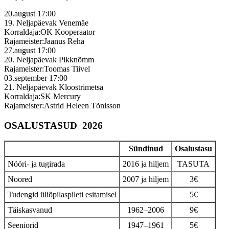
20.august
17:00
19. Neljapäevak
Venemäe
Korraldaja:OK Kooperaator
Rajameister:Jaanus Reha
27.august
17:00
20. Neljapäevak
Pikknõmm
Rajameister:Toomas Tiivel
03.september
17:00
21. Neljapäevak
Kloostrimetsa
Korraldaja:SK Mercury
Rajameister:Astrid Heleen Tõnisson
OSALUSTASUD 2026
Sündinud
Osalustasu
Nööri- ja tugirada
2016 ja hiljem
TASUTA
Noored
2007 ja hiljem
3€
Tudengid üliõpilaspileti esitamisel
5€
Täiskasvanud
1962–2006
9€
Seeniorid
1947–1961
5€