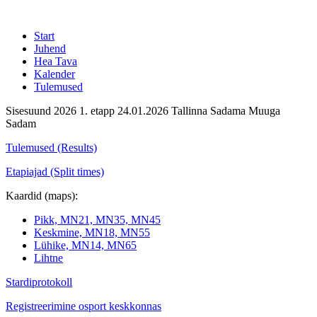
Start
Juhend
Hea Tava
Kalender
Tulemused
Sisesuund 2026 1. etapp 24.01.2026 Tallinna Sadama Muuga
Sadam
Tulemused (Results)
Etapiajad (Split times)
Kaardid (maps):
Pikk, MN21, MN35, MN45
Keskmine, MN18, MN55
Lühike, MN14, MN65
Lihtne
Stardiprotokoll
Registreerimine osport keskkonnas