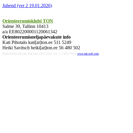
Juhend (ver 2 19.01.2026)
Orienteerumisklubi TON
Salme 39, Tallinn 10413
a/a EE802200001120061342
Orienteerumisneljapäevakute info
Kati Pihotalo kati[at]ton.ee 511 5249
Heiki Savitsch heiki[at]ton.ee 56 480 502
KlubiSHS(CMS) by Tak-Soft 2007-2014, ver: 1.5 2021-0110
www.tak-soft.com