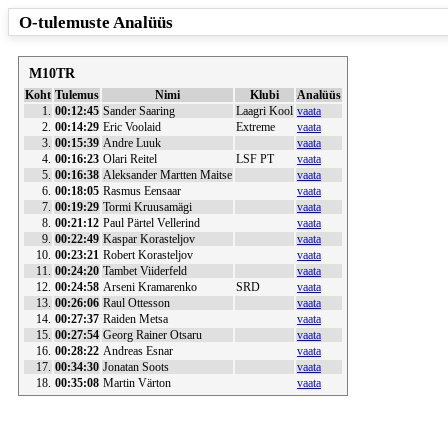
O-tulemuste Analüüs
M10TR
Koht
Tulemus
Nimi
Klubi
Analüüs
1.
00:12:45
Sander Saaring
Laagri Kool
vaata
2.
00:14:29
Eric Voolaid
Extreme
vaata
3.
00:15:39
Andre Luuk
vaata
4.
00:16:23
Olari Reitel
LSF PT
vaata
5.
00:16:38
Aleksander Martten Maitse
vaata
6.
00:18:05
Rasmus Eensaar
vaata
7.
00:19:29
Tormi Kruusamägi
vaata
8.
00:21:12
Paul Pärtel Vellerind
vaata
9.
00:22:49
Kaspar Korasteljov
vaata
10.
00:23:21
Robert Korasteljov
vaata
11.
00:24:20
Tambet Viiderfeld
vaata
12.
00:24:58
Arseni Kramarenko
SRD
vaata
13.
00:26:06
Raul Ottesson
vaata
14.
00:27:37
Raiden Metsa
vaata
15.
00:27:54
Georg Rainer Otsaru
vaata
16.
00:28:22
Andreas Esnar
vaata
17.
00:34:30
Jonatan Soots
vaata
18.
00:35:08
Martin Värton
vaata