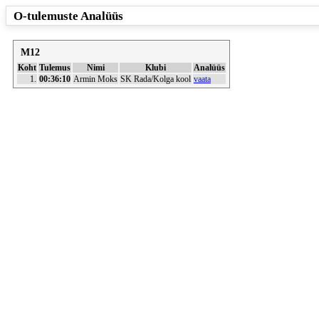
O-tulemuste Analüüs
M12
Koht
Tulemus
Nimi
Klubi
Analüüs
1.
00:36:10
Armin Moks
SK Rada/Kolga kool
vaata