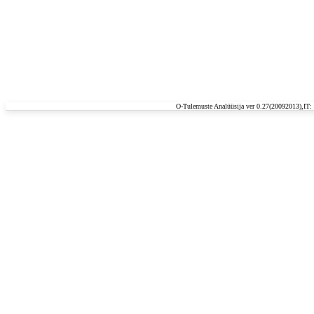
O-Tulemuste Analüüsija ver 0.27(20092013),IT: