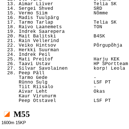
  13. Aimar Liiver              Telia SK    
  14. Sergei Shved              SRD         
  15. Vermo Siim                Nõmme       
  16. Madis Tuulpärg                        
  17. Tarmo Tarlap              Telia SK    
  18. Raivo Laanemets           TON         
  19. Indrek Saarepera                      
  20. Mait Balitski             B4SK        
  21. Rain Vellerind                        
  22. Veiko Hintsov             Põrgupõhja  
  23. Herkki Suurman                        
  24. Indrek Peil                           
  25. Mati Preitof              Harju KEK   
  26. Taavi Ustav               HP SPortteam
  27. Silvar Savolainen         korp! Leola 
  28. Peep Päll                             
      Tarmo Gede                -           
      Rünno Sulg                LSF PT      
      Tiit Riisalo              -           
      Aivar Leht                Okas        
      Kaur Virunurm                         
M55
1600m 15KP