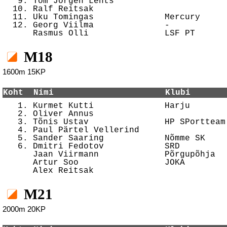
   9. Tom Jorgen Lents                      
  10. Ralf Reitsak                          
  11. Uku Tomingas              Mercury     
  12. Georg Viilma              -           
M18
1600m 15KP
Koht  Nimi                      Klubi       

   1. Kurmet Kutti              Harju       
   2. Oliver Annus                          
   3. Tõnis Ustav               HP SPortteam
   4. Paul Pärtel Vellerind                 
   5. Sander Saaring            Nõmme SK    
   6. Dmitri Fedotov            SRD         
      Jaan Viirmann             Põrgupõhja  
      Artur Soo                 JOKA        
M21
2000m 20KP