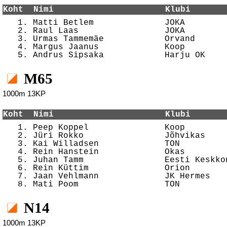
Koht  Nimi                      Klubi       

   1. Matti Betlem              JOKA        
   2. Raul Laas                 JOKA        
   3. Urmas Tammemäe            Orvand      
   4. Margus Jaanus             Koop        
M65
1000m 13KP
Koht  Nimi                      Klubi       

   1. Peep Koppel               Koop        
   2. Jüri Rokko                Jõhvikas    
   3. Kai Willadsen             TON         
   4. Rein Hanstein             Okas        
   5. Juhan Tamm                Eesti Keskko
   6. Rein Küttim               Orion       
   7. Jaan Vehlmann             JK Hermes   
N14
1000m 13KP