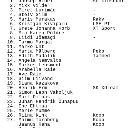

   1. Joosep Aloel              Seiklushunt 
   2. Mikk Vilde                            
   3. Piret Uurimäe             -           
   4. Steiv Silm                -           
   5. Maris Murakas             Rakv        
   6. Kristjan Kivipalu         LSF PT      
   7. Grete Johanna Korb        XT Sport    
   8. Mia Karen Põldre                      
   8. Liidi Jõemägi             -           
  10. Tarmo Margat                          
  11. Marko Unt                             
  12. Marta Mälberg             Peko        
  13. Edith Madalik             Tammed      
  14. Angela Nemvalts                       
  15. Markus Lensment                       
  16. Arabella Raie                         
  17. Ave Raie                              
  18. Siim Liivand                          
  19. Diana Kazakova                        
  20. Henrik Erm                SK Xdream   
  21. Simon Leon Vakoljuk                   
  22. Mart Pilbas                           
  23. Juhan Hendrik Õunapuu                 
  24. Ene Ehtmaa                            
  25. Merle Mumme                           
  26. Riina Kink                Koop        
  27. Maimu Tornberg            Koop        
      Jaanus Reha               Koop        