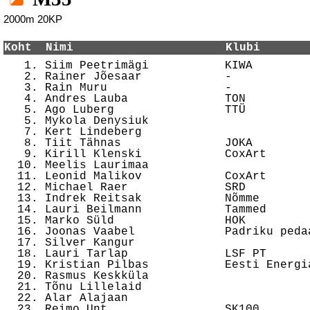
2000m 20KP
Koht  Nimi                      Klubi       

   1. Siim Peetrimägi           KIWA        
   2. Rainer Jõesaar            -           
   3. Rain Muru                 -           
   4. Andres Lauba              TON         
   5. Ago Luberg                TTÜ         
   5. Mykola Denysiuk                       
   7. Kert Lindeberg                        
   8. Tiit Tähnas               JOKA        
   9. Kirill Klenski            CoxArt      
  10. Meelis Laurimaa                       
  11. Leonid Malikov            CoxArt      
  12. Michael Raer              SRD         
  13. Indrek Reitsak            Nõmme       
  14. Lauri Beilmann            Tammed      
  15. Marko Süld                HOK         
  16. Joonas Vaabel             Padriku peda
  17. Silver Kangur                         
  18. Lauri Tarlap              LSF PT      
  19. Kristian Pilbas           Eesti Energi
  20. Rasmus Keskküla                       
  21. Tõnu Lillelaid                        
  22. Alar Alajaan                          
  23. Reimo Unt                 SK100       