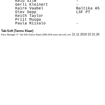
      Keiu Silm                 -           
      Gerli Kleinert            -           
      Kaire Vaabel              Baltika AS  
      Olev Sepp                 LSF PT      
      Keith Taylor                          
      Priit Muuga                           
Tak-Soft (Tarmo Klaar)
21.11.2019 22:21:26
Race Manager IT: Tak-Soft (Tarmo Klaar) 2006-2019 www.tak-soft.com