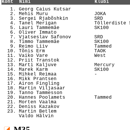
Koht  Nimi                      Klubi       

   1. Georg Caius Kutsar                    
   2. Mehis Muru                JOKA        
   3. Sergei Rjabõshkin         SRD         
   4. Tanel Merigan             Töllerdiste 
   5. Lauri Tammemäe            SK100       
   6. Oliver Immato                         
   7. Vjatseslav Safonov        SRD         
   8. Timmo Tammemäe            SK100       
   9. Reimo Liiv                Tammed      
  10. Tõnis Erm                 TAOK        
  11. Vaiko Vare                West        
  12. Priit Transtok                        
  13. Marti Kaljuve             Mercury     
  14. Marek Karm                SK100       
  15. Mihkel Reimaa             -           
  16. Mikk Prantsen                         
  17. Airon Fingling                        
  18. Martin Viljasaar                      
  19. Tanno Tammesson                       
  20. Hannes Poolamets          Tammed      
  21. Morten Vaalma                         
  22. Deniss Kazakov                        
  23. Martin Betlem                         
M35