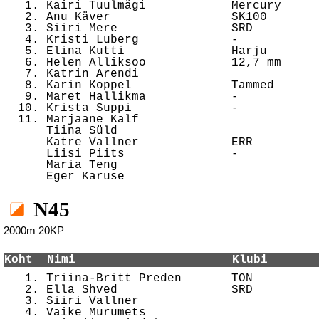

   1. Kairi Tuulmägi            Mercury     
   2. Anu Käver                 SK100       
   3. Siiri Mere                SRD         
   4. Kristi Luberg             -           
   5. Elina Kutti               Harju       
   6. Helen Alliksoo            12,7 mm     
   7. Katrin Arendi                         
   8. Karin Koppel              Tammed      
   9. Maret Hallikma            -           
  10. Krista Suppi              -           
  11. Marjaane Kalf                         
      Tiina Süld                            
      Katre Vallner             ERR         
      Liisi Piits               -           
      Maria Teng                            
N45
2000m 20KP
Koht  Nimi                      Klubi       

   1. Triina-Britt Preden       TON         
   2. Ella Shved                SRD         
   3. Siiri Vallner                         
   4. Vaike Murumets                        