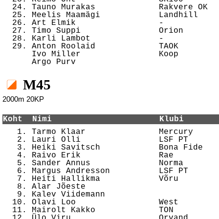
  24. Tauno Murakas             Rakvere OK  
  25. Meelis Maamägi            Landhill    
  26. Art Elmik                 -           
  27. Timo Suppi                Orion       
  28. Karli Lambot              -           
  29. Anton Roolaid             TAOK        
      Ivo Miller                Koop        
M45
2000m 20KP
Koht  Nimi                      Klubi       

   1. Tarmo Klaar               Mercury     
   2. Lauri Olli                LSF PT      
   3. Heiki Savitsch            Bona Fide   
   4. Raivo Erik                Rae         
   5. Sander Annus              Norma       
   6. Margus Andresson          LSF PT      
   7. Heiti Hallikma            Võru        
   8. Alar Jõeste                           
   9. Kalev Viidemann                       
  10. Olavi Loo                 West        
  11. Mairolt Kakko             TON         
  12. Ülo Viru                  Orvand      