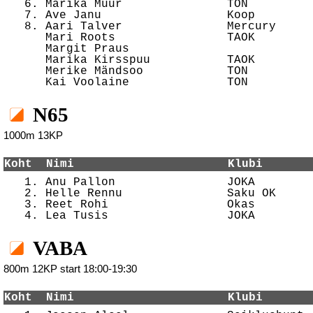
   6. Marika Müür               TON         
   7. Ave Janu                  Koop        
   8. Aari Talver               Mercury     
      Mari Roots                TAOK        
      Margit Praus                          
      Marika Kirsspuu           TAOK        
      Merike Mändsoo            TON         
N65
1000m 13KP
Koht  Nimi                      Klubi       

   1. Anu Pallon                JOKA        
   2. Helle Rennu               Saku OK     
   3. Reet Rohi                 Okas        
VABA
800m 12KP start 18:00-19:30
Koht  Nimi                      Klubi       