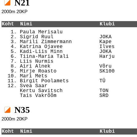
N21
2000m 20KP
Koht  Nimi                      Klubi       

   1. Paula Merisalu                        
   2. Sigrid Ruul               JOKA        
   3. Marili Zimmermann         Kape        
   4. Katrina Ojavee            Ilves       
   5. Kadi-Liis Minn            JOKA        
   6. Tiina-Maria Tali          Harju       
   7. Liis Nurmis                           
   8. Airi Alnek                Võru        
   9. Mirje Roasto              SK100       
  10. Mari Mets                             
  11. Birgit Poolamets          TÜ          
  12. Svea Saar                             
      Kertu Savitsch            TON         
N35
2000m 20KP
Koht  Nimi                      Klubi       