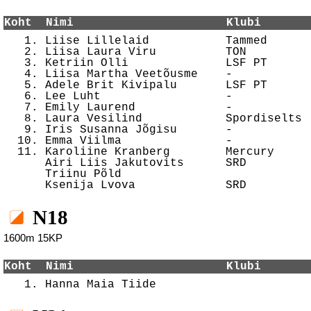
Koht  Nimi                      Klubi       

   1. Liise Lillelaid           Tammed      
   2. Liisa Laura Viru          TON         
   3. Ketriin Olli              LSF PT      
   4. Liisa Martha Veetõusme    -           
   5. Adele Brit Kivipalu       LSF PT      
   6. Lee Luht                  -           
   7. Emily Laurend             -           
   8. Laura Vesilind            Spordiselts 
   9. Iris Susanna Jõgisu       -           
  10. Emma Viilma               -           
  11. Karoliine Kranberg        Mercury     
      Airi Liis Jakutovits      SRD         
      Triinu Põld                           
N18
1600m 15KP
Koht  Nimi                      Klubi       