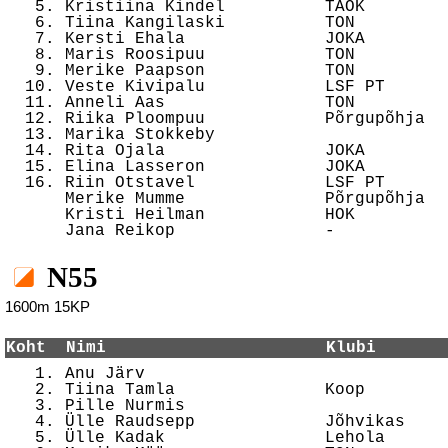
   5. Kristiina Kindel          TAOK        
   6. Tiina Kangilaski          TON         
   7. Kersti Ehala              JOKA        
   8. Maris Roosipuu            TON         
   9. Merike Paapson            TON         
  10. Veste Kivipalu            LSF PT      
  11. Anneli Aas                TON         
  12. Riika Ploompuu            Põrgupõhja  
  13. Marika Stokkeby                       
  14. Rita Ojala                JOKA        
  15. Elina Lasseron            JOKA        
  16. Riin Otstavel             LSF PT      
      Merike Mumme              Põrgupõhja  
      Kristi Heilman            HOK         
N55
1600m 15KP
Koht  Nimi                      Klubi       

   1. Anu Järv                              
   2. Tiina Tamla               Koop        
   3. Pille Nurmis                          
   4. Ülle Raudsepp             Jõhvikas    
   5. Ülle Kadak                Lehola      