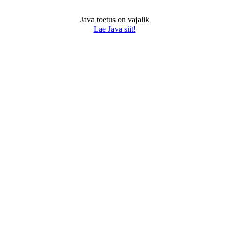
Java toetus on vajalik
Lae Java siit!