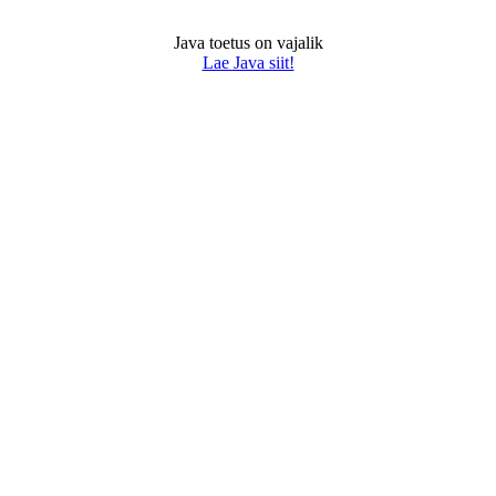
Java toetus on vajalik
Lae Java siit!