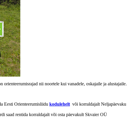
rienteerumisrajad nii noortele kui vanadele, oskajaile ja alustajaile.
ida Eesti Orienteerumisliidu
kodulehelt
või korraldajalt Neljapäevaku
ardi saad rentida korraldajalt või osta päevakult Skvaier OÜ