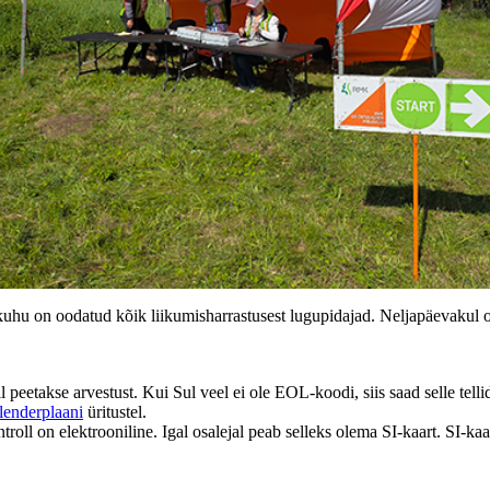
hu on oodatud kõik liikumisharrastusest lugupidajad. Neljapäevakul on o
l peetakse arvestust. Kui Sul veel ei ole EOL-koodi, siis saad selle tell
alenderplaani
üritustel.
roll on elektrooniline. Igal osalejal peab selleks olema SI-kaart. SI-ka