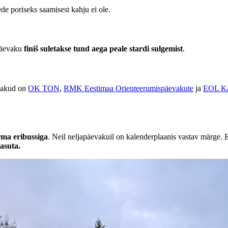
lede poriseks saamisest kahju ei ole.
päevaku
f
iniš suletakse tund aega peale stardi sulgemist
.
vakud on
OK TON
,
RMK Eestimaa Orienteerumispäevakute
ja
EOL Ka
ma eribussiga
. Neil neljapäevakuil on kalenderplaanis vastav märge. E
asuta.