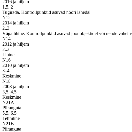
2016 ja hiljem
1,5..2
Tugirada. Kontrollpunktid asuvad nööri lähedal.
N12
2014 ja hiljem
2..3
Väga lihtne. Kontrollpunktid asuvad joonobjektidel või nende vahetus
N14
2012 ja hiljem
2..3
Lihtne
N16
2010 ja hiljem
3..4
Keskmine
N18
2008 ja hiljem
3,5..4,5
Keskmine
N21A
Piiranguta
5,5..6,5
Tehniline
N21B
Piiranguta