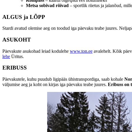
Kompass
– kaardi õigetpidi ees hoidmiseks
Metsa sobivad rõivad
– sportlik riietus ja jalanõud, mil
ALGUS ja LÕPP
Stardi avatud olemise aeg on toodud iga päevaku teabe juures. Nelja
ASUKOHT
Päevakute asukohad leiad kodulehe
www.ton.ee
avalehelt. Kõik päe
lehe
Üritus.
ERIBUSS
Päevakutele, kuhu puudub ligipääs ühistranspordiga, saab kohale
Nor
väljumise aeg ja koht on kirjas iga päevaku teabe juures.
Eribuss on t