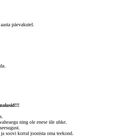
 aasta päevakutel.
da.
ualasid!!!
s.
 vaheaegu ning ole enese üle uhke.
seesugust.
 ja soovi korral joonista oma teekond.