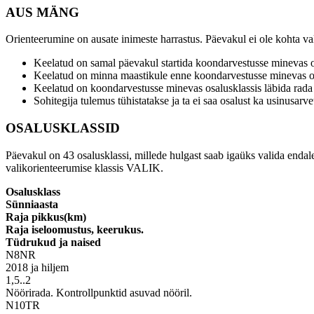
AUS MÄNG
Orienteerumine on ausate inimeste harrastus. Päevakul ei ole kohta va
Keelatud on samal päevakul startida koondarvestusse minevas o
Keelatud on minna maastikule enne koondarvestusse minevas os
Keelatud on koondarvestusse minevas osalusklassis läbida rada
Sohitegija tulemus tühistatakse ja ta ei saa osalust ka usinusarve
OSALUSKLASSID
Päevakul on 43 osalusklassi, millede hulgast saab igaüks valida endale
valikorienteerumise klassis VALIK.
Osalusklass
Sünniaasta
Raja pikkus(km)
Raja iseloomustus, keerukus.
Tüdrukud ja naised
N8NR
2018 ja hiljem
1,5..2
Nöörirada. Kontrollpunktid asuvad nööril.
N10TR