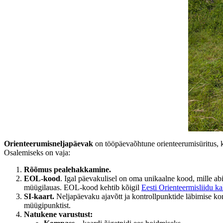
Orienteerumisneljapäevak
on tööpäevaõhtune orienteerumisüritus, ku
Osalemiseks on vaja:
Rõõmus pealehakkamine.
EOL-kood
. Igal päevakulisel on oma unikaalne kood, mille abi
müügilauas. EOL-kood kehtib kõigil
Eesti Orienteermisliidu k
SI-kaart.
Neljapäevaku ajavõtt ja kontrollpunktide läbimise kont
müügipunktist.
Natukene varustust: