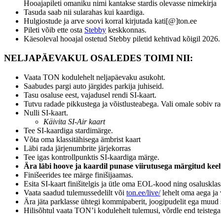
Hooajapileti omaniku nimi kantakse stardis olevasse nimekirja
Tasuda saab nii sularahas kui kaardiga.
Hulgiostude ja arve soovi korral kirjutada kati[@]ton.ee
Pileti võib ette osta
Stebby
keskkonnas.
Käesoleval hooajal ostetud Stebby piletid kehtivad kõigil 2026.
NELJAPÄEVAKUL OSALEDES TOIMI NII:
Vaata TON kodulehelt neljapäevaku asukoht.
Saabudes pargi auto järgides parkija juhiseid.
Tasu osaluse eest, vajadusel rendi SI-kaart.
Tutvu radade pikkustega ja võistlusteabega. Vali omale sobiv ra
Nulli SI-kaart.
Käivita SI-Air kaart
Tee SI-kaardiga stardimärge.
Võta oma klassitähisega ämbrist kaart
Läbi rada järjenumbrite järjekorras
Tee igas kontrollpunktis SI-kaardiga märge.
Ära läbi hoove ja kaardil punase viirutusega märgitud keel
Finišeerides tee märge finišijaamas.
Esita SI-kaart finišitelgis ja ütle oma EOL-kood ning osalusklas
Vaata saadud tulemussedelilt või
ton.ee/live/
lehelt oma aega ja
Ära jäta parklasse ühtegi kommipaberit, joogipudelit ega muud 
Hilisõhtul vaata TON’i kodulehelt tulemusi, võrdle end teistega