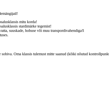
lemängijail!
salusklassis mitu korda!
alusklassis stardimärke tegemist!
 ratta, suuskade, hobuse või muu transpordivahendiga!l
tuses.
 sobiva. Oma klassis tulemust mitte saanud (kõiki nõutud kontrollpunkte