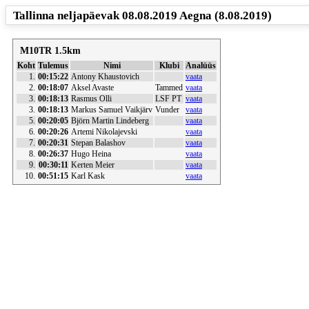
Tallinna neljapäevak 08.08.2019 Aegna (8.08.2019)
M10TR 1.5km
Koht
Tulemus
Nimi
Klubi
Analüüs
1.
00:15:22
Antony Khaustovich
vaata
2.
00:18:07
Aksel Avaste
Tammed
vaata
3.
00:18:13
Rasmus Olli
LSF PT
vaata
3.
00:18:13
Markus Samuel Vaikjärv
Vunder
vaata
5.
00:20:05
Björn Martin Lindeberg
vaata
6.
00:20:26
Artemi Nikolajevski
vaata
7.
00:20:31
Stepan Balashov
vaata
8.
00:26:37
Hugo Heina
vaata
9.
00:30:11
Kerten Meier
vaata
10.
00:51:15
Karl Kask
vaata