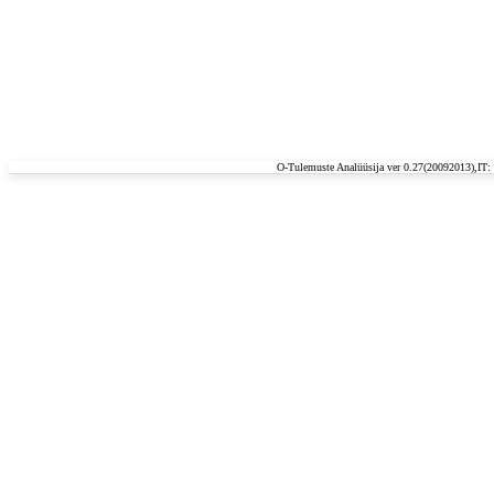
O-Tulemuste Analüüsija ver 0.27(20092013),IT: