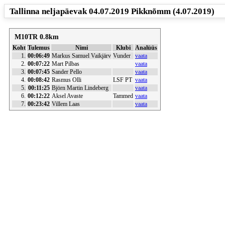
Tallinna neljapäevak 04.07.2019 Pikknõmm (4.07.2019)
M10TR 0.8km
Koht
Tulemus
Nimi
Klubi
Analüüs
1.
00:06:49
Markus Samuel Vaikjärv
Vunder
vaata
2.
00:07:22
Mart Pilbas
vaata
3.
00:07:45
Sander Pello
vaata
4.
00:08:42
Rasmus Olli
LSF PT
vaata
5.
00:11:25
Björn Martin Lindeberg
vaata
6.
00:12:22
Aksel Avaste
Tammed
vaata
7.
00:23:42
Villem Laas
vaata