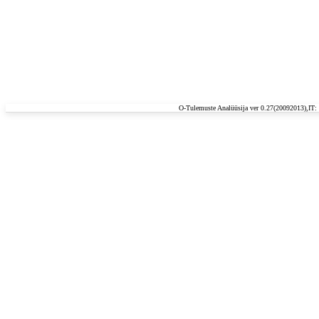
O-Tulemuste Analüüsija ver 0.27(20092013),IT: