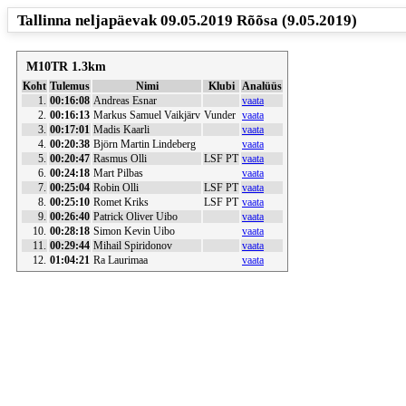
Tallinna neljapäevak 09.05.2019 Rõõsa (9.05.2019)
M10TR 1.3km
Koht
Tulemus
Nimi
Klubi
Analüüs
1.
00:16:08
Andreas Esnar
vaata
2.
00:16:13
Markus Samuel Vaikjärv
Vunder
vaata
3.
00:17:01
Madis Kaarli
vaata
4.
00:20:38
Björn Martin Lindeberg
vaata
5.
00:20:47
Rasmus Olli
LSF PT
vaata
6.
00:24:18
Mart Pilbas
vaata
7.
00:25:04
Robin Olli
LSF PT
vaata
8.
00:25:10
Romet Kriks
LSF PT
vaata
9.
00:26:40
Patrick Oliver Uibo
vaata
10.
00:28:18
Simon Kevin Uibo
vaata
11.
00:29:44
Mihail Spiridonov
vaata
12.
01:04:21
Ra Laurimaa
vaata