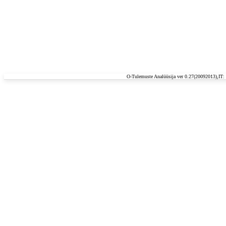
O-Tulemuste Analüüsija ver 0.27(20092013),IT: