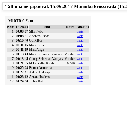
Tallinna neljapäevak 15.06.2017 Männiku krossirada (15.
M10TR 0.8km
Koht
Tulemus
Nimi
Klubi
Analüüs
1.
00:08:07
Siim Pello
vaata
2.
00:08:31
Andreas Esnar
vaata
3.
00:10:40
Ott Pilbas
vaata
4.
00:11:15
Markus Ek
vaata
5.
00:11:19
Mart Anga
vaata
6.
00:13:43
Markus Samuel Vaikjärv
Vunder
vaata
7.
00:13:45
Georg Sebastian Vaikjärv
Vunder
vaata
8.
00:21:35
Mikk Valter Kindel
EMMK
vaata
9.
00:25:28
Romet Arumetsa
vaata
10.
00:27:41
Aakon Hakkaja
vaata
11.
00:28:12
Aaron Hakkaja
vaata
12.
00:29:50
Julius Raid
vaata